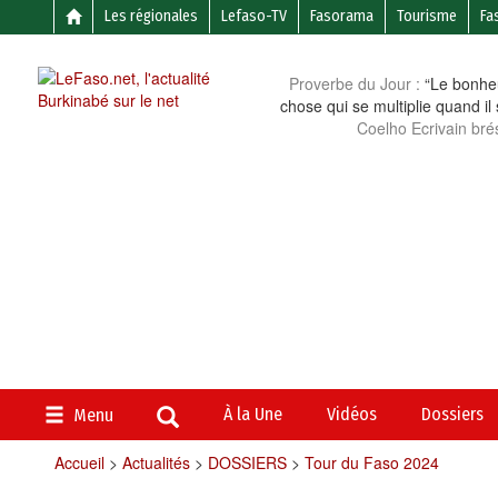
Les régionales
Lefaso-TV
Fasorama
Tourisme
Fa
Proverbe du Jour :
“Le bonheu
chose qui se multiplie quand il
Coelho Ecrivain brés
À la Une
Vidéos
Dossiers
Menu
Accueil
>
Actualités
>
DOSSIERS
>
Tour du Faso 2024