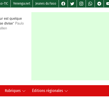
so-TIC
Yenenga.net
Jeunes du Faso
r est quelque
 se divise”
Paulo
ilien
Rubriques
Éditions régionales