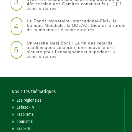
3
| 11
48ᵉ session des Comités consultatifs (…)
commentaires
Le Fonds Monétaire International-FMI-, la
4
Banque Mondiale, la BCEAO, Dieu et la rareté
| 6 commentaires
de la monnaie
Université Nazi Boni : La fin des retards
5
académiques célébrée, une nouvelle ère
| 4
s’ouvre pour l’enseignement supérieur
commentaires
Nos sites thématiques
»
Les régionales
»
Lefaso-TV
»
Fasorama
»
Tourisme
»
Faso-TIC