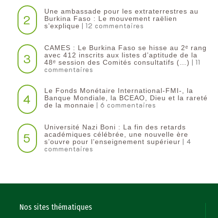
Une ambassade pour les extraterrestres au
2
Burkina Faso : Le mouvement raëlien
| 12 commentaires
s’explique
CAMES : Le Burkina Faso se hisse au 2ᵉ rang
3
avec 412 inscrits aux listes d’aptitude de la
| 11
48ᵉ session des Comités consultatifs (…)
commentaires
Le Fonds Monétaire International-FMI-, la
4
Banque Mondiale, la BCEAO, Dieu et la rareté
| 6 commentaires
de la monnaie
Université Nazi Boni : La fin des retards
5
académiques célébrée, une nouvelle ère
| 4
s’ouvre pour l’enseignement supérieur
commentaires
Nos sites thématiques