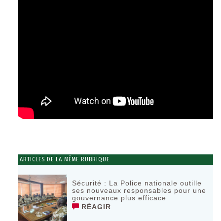
ARTICLES DE LA MÊME RUBRIQUE
Sécurité : La Police nationale outille
ses nouveaux responsables pour une
gouvernance plus efficace
RÉAGIR