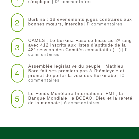
| 12 commentaires
s’explique
Burkina : 18 événements jugés contraires aux
2
| 11 commentaires
bonnes mœurs, interdits
CAMES : Le Burkina Faso se hisse au 2ᵉ rang
3
avec 412 inscrits aux listes d’aptitude de la
| 11
48ᵉ session des Comités consultatifs (…)
commentaires
Assemblée législative du peuple : Mathieu
4
Boro fait ses premiers pas à l’hémicycle et
| 10
promet de porter la voix des Burkinabè
commentaires
Le Fonds Monétaire International-FMI-, la
5
Banque Mondiale, la BCEAO, Dieu et la rareté
| 6 commentaires
de la monnaie