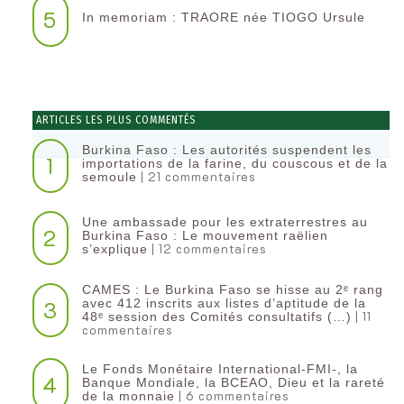
5
In memoriam : TRAORE née TIOGO Ursule
ARTICLES LES PLUS COMMENTÉS
Burkina Faso : Les autorités suspendent les
1
importations de la farine, du couscous et de la
| 21 commentaires
semoule
Une ambassade pour les extraterrestres au
2
Burkina Faso : Le mouvement raëlien
| 12 commentaires
s’explique
CAMES : Le Burkina Faso se hisse au 2ᵉ rang
3
avec 412 inscrits aux listes d’aptitude de la
| 11
48ᵉ session des Comités consultatifs (…)
commentaires
Le Fonds Monétaire International-FMI-, la
4
Banque Mondiale, la BCEAO, Dieu et la rareté
| 6 commentaires
de la monnaie