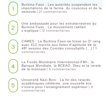
Burkina Faso : Les autorités suspendent les
1
importations de la farine, du couscous et de la
| 21 commentaires
semoule
Une ambassade pour les extraterrestres au
2
Burkina Faso : Le mouvement raëlien
| 12 commentaires
s’explique
CAMES : Le Burkina Faso se hisse au 2ᵉ rang
3
avec 412 inscrits aux listes d’aptitude de la
| 11
48ᵉ session des Comités consultatifs (…)
commentaires
Le Fonds Monétaire International-FMI-, la
4
Banque Mondiale, la BCEAO, Dieu et la rareté
| 6 commentaires
de la monnaie
Université Nazi Boni : La fin des retards
5
académiques célébrée, une nouvelle ère
| 4
s’ouvre pour l’enseignement supérieur
commentaires