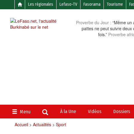
Les régionales
Lefaso-TV
Fasorama
Tourisme
Fa
Proverbe du Jour :
“Même un a
pattes ne peut suivre deux 
fois.”
Proverbe afri
À la Une
Vidéos
Dossiers
Menu
Accueil
>
Actualités
>
Sport