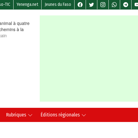
so-TIC
Yenenga.net
Jeunes du Faso
nimal à quatre
chemins à la
cain
Rubriques
Éditions régionales