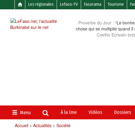
Les régionales
Lefaso-TV
Fasorama
Tourisme
Fa
Proverbe du Jour :
“Le bonheu
chose qui se multiplie quand il
Coelho Ecrivain brés
À la Une
Vidéos
Dossiers
Menu
Accueil
>
Actualités
>
Société