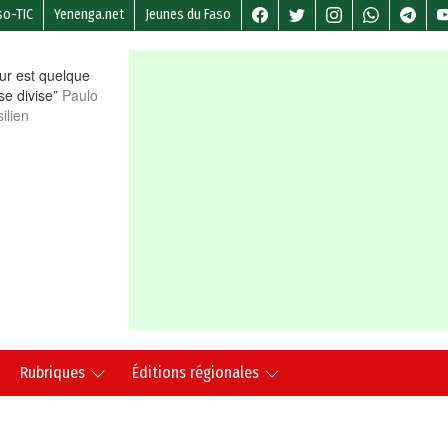
so-TIC
Yenenga.net
Jeunes du Faso
r est quelque
 se divise”
Paulo
ilien
Rubriques
Éditions régionales