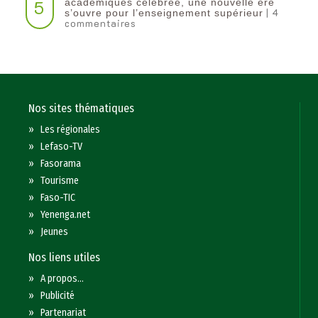
5
académiques célébrée, une nouvelle ère
| 4
s’ouvre pour l’enseignement supérieur
commentaires
Nos sites thématiques
»
Les régionales
»
Lefaso-TV
»
Fasorama
»
Tourisme
»
Faso-TIC
»
Yenenga.net
»
Jeunes
Nos liens utiles
»
A propos...
»
Publicité
»
Partenariat