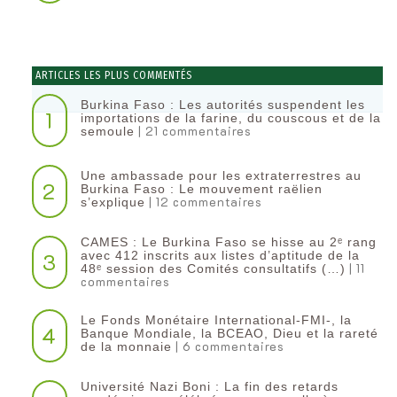
ARTICLES LES PLUS COMMENTÉS
Burkina Faso : Les autorités suspendent les
1
importations de la farine, du couscous et de la
| 21 commentaires
semoule
Une ambassade pour les extraterrestres au
2
Burkina Faso : Le mouvement raëlien
| 12 commentaires
s’explique
CAMES : Le Burkina Faso se hisse au 2ᵉ rang
3
avec 412 inscrits aux listes d’aptitude de la
| 11
48ᵉ session des Comités consultatifs (…)
commentaires
Le Fonds Monétaire International-FMI-, la
4
Banque Mondiale, la BCEAO, Dieu et la rareté
| 6 commentaires
de la monnaie
Université Nazi Boni : La fin des retards