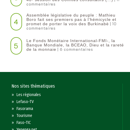
commentaires
Assemblée législative du peuple : Mathieu
4
Boro fait ses premiers pas à l’hémicycle et
| 10
promet de porter la voix des Burkinabè
commentaires
Le Fonds Monétaire International-FMI-, la
5
Banque Mondiale, la BCEAO, Dieu et la rareté
| 6 commentaires
de la monnaie
Nos sites thématiques
»
Les régionales
»
Lefaso-TV
»
Fasorama
»
Tourisme
»
Faso-TIC
»
Yenenga.net