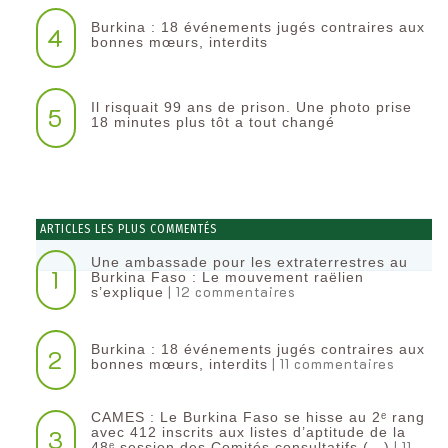
Burkina : 18 événements jugés contraires aux
4
bonnes mœurs, interdits
Il risquait 99 ans de prison. Une photo prise
5
18 minutes plus tôt a tout changé
ARTICLES LES PLUS COMMENTÉS
Une ambassade pour les extraterrestres au
1
Burkina Faso : Le mouvement raëlien
| 12 commentaires
s’explique
Burkina : 18 événements jugés contraires aux
2
| 11 commentaires
bonnes mœurs, interdits
CAMES : Le Burkina Faso se hisse au 2ᵉ rang
3
avec 412 inscrits aux listes d’aptitude de la
| 11
48ᵉ session des Comités consultatifs (…)