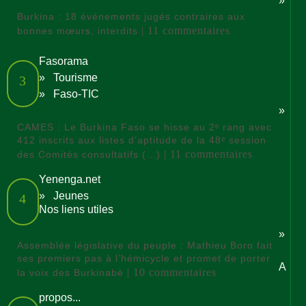
»
Burkina : 18 événements jugés contraires aux
| 11 commentaires
bonnes mœurs, interdits
Fasorama
»
Tourisme
3
»
Faso-TIC
»
CAMES : Le Burkina Faso se hisse au 2ᵉ rang avec
412 inscrits aux listes d’aptitude de la 48ᵉ session
| 11 commentaires
des Comités consultatifs (…)
Yenenga.net
»
Jeunes
4
Nos liens utiles
»
Assemblée législative du peuple : Mathieu Boro fait
ses premiers pas à l’hémicycle et promet de porter
A
| 10 commentaires
la voix des Burkinabè
propos...