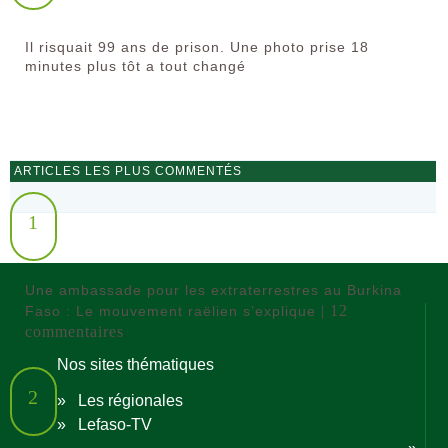
Il risquait 99 ans de prison. Une photo prise 18
minutes plus tôt a tout changé
ARTICLES LES PLUS COMMENTÉS
1
Une ambassade pour les extraterrestres au Burkina
| 12
Faso : Le mouvement raëlien s’explique
commentaires
Nos sites thématiques
2
»
Les régionales
»
Lefaso-TV