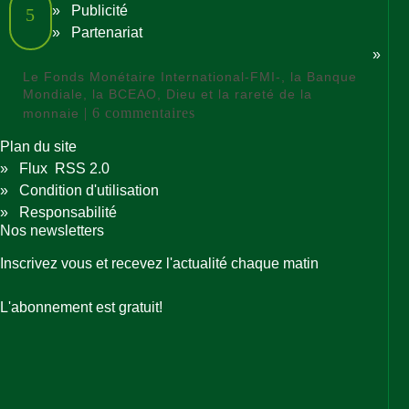
»
Publicité
5
»
Partenariat
»
Le Fonds Monétaire International-FMI-, la Banque
Mondiale, la BCEAO, Dieu et la rareté de la
| 6 commentaires
monnaie
Plan du site
»
Flux RSS 2.0
»
Condition d'utilisation
»
Responsabilité
Nos newsletters
Inscrivez vous et recevez l'actualité chaque matin
L'abonnement est gratuit!