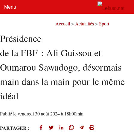
Les régionales
Lefaso-TV
Fasorama
Tourisme
Menu
Faso-TIC
Yenenga.net
Jeunes du Faso
Accueil
>
Actualités
>
Sport
Présidence
Nous sommes le
Samedi 8 août 2026
de la FBF : Ali Guissou et
Oumarou Sawadogo, désormais
main dans la main pour le même
idéal
Publié le vendredi 30 août 2024 à 18h00min
PARTAGER :