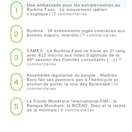
Une ambassade pour les extraterrestres au
1
Burkina Faso : Le mouvement raëlien
| 12 commentaires
s’explique
Burkina : 18 événements jugés contraires aux
2
| 11 commentaires
bonnes mœurs, interdits
CAMES : Le Burkina Faso se hisse au 2ᵉ rang
3
avec 412 inscrits aux listes d’aptitude de la
| 11
48ᵉ session des Comités consultatifs (…)
commentaires
Assemblée législative du peuple : Mathieu
4
Boro fait ses premiers pas à l’hémicycle et
| 10
promet de porter la voix des Burkinabè
commentaires
Le Fonds Monétaire International-FMI-, la
5
Banque Mondiale, la BCEAO, Dieu et la rareté
| 6 commentaires
de la monnaie