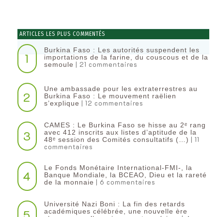
ARTICLES LES PLUS COMMENTÉS
Burkina Faso : Les autorités suspendent les
1
importations de la farine, du couscous et de la
| 21 commentaires
semoule
Une ambassade pour les extraterrestres au
2
Burkina Faso : Le mouvement raëlien
| 12 commentaires
s’explique
CAMES : Le Burkina Faso se hisse au 2ᵉ rang
3
avec 412 inscrits aux listes d’aptitude de la
| 11
48ᵉ session des Comités consultatifs (…)
commentaires
Le Fonds Monétaire International-FMI-, la
4
Banque Mondiale, la BCEAO, Dieu et la rareté
| 6 commentaires
de la monnaie
Université Nazi Boni : La fin des retards
5
académiques célébrée, une nouvelle ère