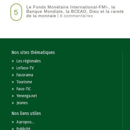
Le Fonds Monétaire International-FMI-, la
5
Banque Mondiale, la BCEAO, Dieu et la rareté
| 6 commentaires
de la monnaie
Nos sites thématiques
»
Les régionales
»
Lefaso-TV
»
Fasorama
»
Tourisme
»
Faso-TIC
»
Yenenga.net
»
Jeunes
Nos liens utiles
»
A propos...
»
Publicité