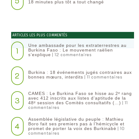
5
18 minutes plus tôt a tout changé
ARTICLES LES PLUS COMMENTÉS
Une ambassade pour les extraterrestres au
1
Burkina Faso : Le mouvement raëlien
| 12 commentaires
s’explique
Burkina : 18 événements jugés contraires aux
2
| 11 commentaires
bonnes mœurs, interdits
CAMES : Le Burkina Faso se hisse au 2ᵉ rang
3
avec 412 inscrits aux listes d’aptitude de la
| 11
48ᵉ session des Comités consultatifs (…)
commentaires
Assemblée législative du peuple : Mathieu
4
Boro fait ses premiers pas à l’hémicycle et
| 10
promet de porter la voix des Burkinabè
commentaires