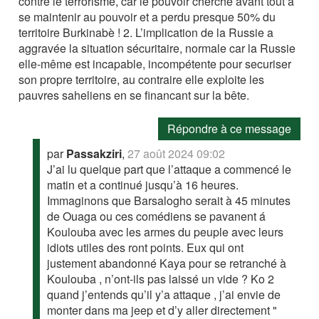
contre le terrorisme, car le pouvoir cherche avant tout à
se maintenir au pouvoir et a perdu presque 50% du
territoire Burkinabè ! 2. L’implication de la Russie a
aggravée la situation sécuritaire, normale car la Russie
elle-même est incapable, incompétente pour securiser
son propre territoire, au contraire elle exploite les
pauvres saheliens en se financant sur la bête.
Répondre à ce message
par
Passakziri
,
27 août 2024 09:02
J’ai lu quelque part que l’attaque a commencé le
matin et a continué jusqu’à 16 heures.
Immaginons que Barsalogho serait à 45 minutes
de Ouaga ou ces comédiens se pavanent á
Koulouba avec les armes du peuple avec leurs
idiots utiles des ront points. Eux qui ont
justement abandonné Kaya pour se retranché à
Koulouba , n’ont-ils pas laissé un vide ? Ko 2
quand j’entends qu’il y’a attaque , j’ai envie de
monter dans ma jeep et d’y aller directement "