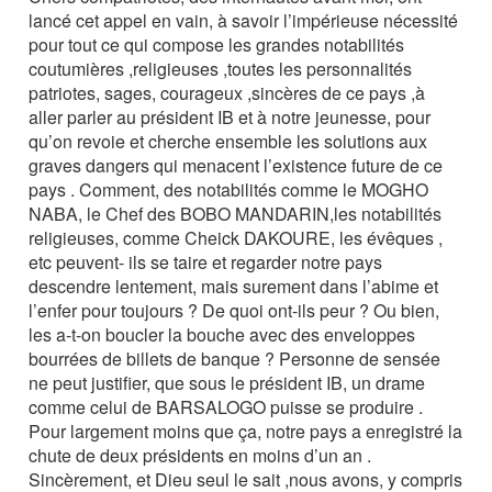
lancé cet appel en vain, à savoir l’impérieuse nécessité
pour tout ce qui compose les grandes notabilités
coutumières ,religieuses ,toutes les personnalités
patriotes, sages, courageux ,sincères de ce pays ,à
aller parler au président IB et à notre jeunesse, pour
qu’on revoie et cherche ensemble les solutions aux
graves dangers qui menacent l’existence future de ce
pays . Comment, des notabilités comme le MOGHO
NABA, le Chef des BOBO MANDARIN,les notabilités
religieuses, comme Cheick DAKOURE, les évêques ,
etc peuvent- ils se taire et regarder notre pays
descendre lentement, mais surement dans l’abime et
l’enfer pour toujours ? De quoi ont-ils peur ? Ou bien,
les a-t-on boucler la bouche avec des enveloppes
bourrées de billets de banque ? Personne de sensée
ne peut justifier, que sous le président IB, un drame
comme celui de BARSALOGO puisse se produire .
Pour largement moins que ça, notre pays a enregistré la
chute de deux présidents en moins d’un an .
Sincèrement, et Dieu seul le sait ,nous avons, y compris