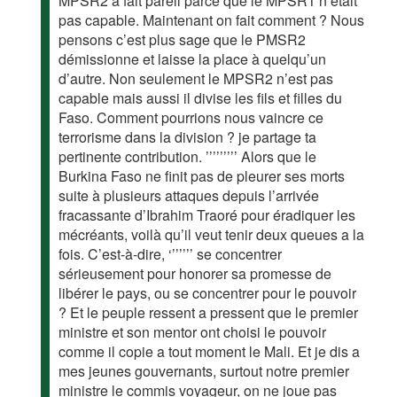
MPSR2 a fait pareil parce que le MPSR1 n’était
pas capable. Maintenant on fait comment ? Nous
pensons c’est plus sage que le PMSR2
démissionne et laisse la place à quelqu’un
d’autre. Non seulement le MPSR2 n’est pas
capable mais aussi il divise les fils et filles du
Faso. Comment pourrions nous vaincre ce
terrorisme dans la division ? je partage ta
pertinente contribution. ’’’’’’’’’ Alors que le
Burkina Faso ne finit pas de pleurer ses morts
suite à plusieurs attaques depuis l’arrivée
fracassante d’Ibrahim Traoré pour éradiquer les
mécréants, voilà qu’il veut tenir deux queues a la
fois. C’est-à-dire, ‘’’’’’’ se concentrer
sérieusement pour honorer sa promesse de
libérer le pays, ou se concentrer pour le pouvoir
? Et le peuple ressent a pressent que le premier
ministre et son mentor ont choisi le pouvoir
comme il copie a tout moment le Mali. Et je dis a
mes jeunes gouvernants, surtout notre premier
ministre le commis voyageur, on ne joue pas