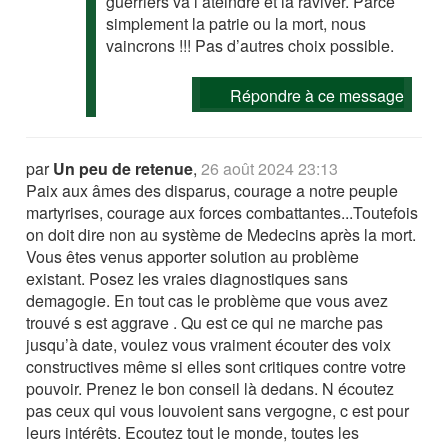
guerriers va l’ateindre et la raviver. Parce
simplement la patrie ou la mort, nous
vaincrons !!! Pas d’autres choix possible.
Répondre à ce message
par
Un peu de retenue
,
26 août 2024 23:13
Paix aux âmes des disparus, courage a notre peuple
martyrises, courage aux forces combattantes...Toutefois
on doit dire non au système de Medecins après la mort.
Vous êtes venus apporter solution au problème
existant. Posez les vraies diagnostiques sans
demagogie. En tout cas le problème que vous avez
trouvé s est aggrave . Qu est ce qui ne marche pas
jusqu’à date, voulez vous vraiment écouter des voix
constructives même si elles sont critiques contre votre
pouvoir. Prenez le bon conseil là dedans. N écoutez
pas ceux qui vous louvoient sans vergogne, c est pour
leurs intérêts. Ecoutez tout le monde, toutes les