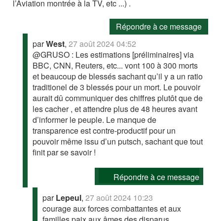
l’Aviation montrée à la TV, etc ...) .
Répondre à ce message
par
West
,
27 août 2024 04:52
@GRUSO : Les estimations [préliminaires] via
BBC, CNN, Reuters, etc... vont 100 à 300 morts
et beaucoup de blessés sachant qu’il y a un ratio
traditionel de 3 blessés pour un mort. Le pouvoir
aurait dû communiquer des chiffres plutôt que de
les cacher , et attendre plus de 48 heures avant
d’informer le peuple. Le manque de
transparence est contre-productif pour un
pouvoir même issu d’un putsch, sachant que tout
finit par se savoir !
Répondre à ce message
par
Lepeul
,
27 août 2024 10:23
courage aux forces combattantes et aux
familles paix aux âmes des disparus,