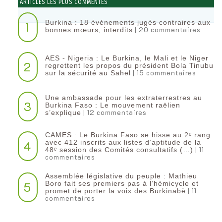
ARTICLES LES PLUS COMMENTÉS
Burkina : 18 événements jugés contraires aux
1
| 20 commentaires
bonnes mœurs, interdits
AES - Nigeria : Le Burkina, le Mali et le Niger
2
regrettent les propos du président Bola Tinubu
| 15 commentaires
sur la sécurité au Sahel
Une ambassade pour les extraterrestres au
3
Burkina Faso : Le mouvement raëlien
| 12 commentaires
s’explique
CAMES : Le Burkina Faso se hisse au 2ᵉ rang
4
avec 412 inscrits aux listes d’aptitude de la
| 11
48ᵉ session des Comités consultatifs (…)
commentaires
Assemblée législative du peuple : Mathieu
5
Boro fait ses premiers pas à l’hémicycle et
| 11
promet de porter la voix des Burkinabè
commentaires