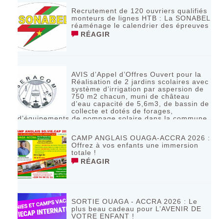
Recrutement de 120 ouvriers qualifiés
monteurs de lignes HTB : La SONABEL
réaménage le calendrier des épreuves
RÉAGIR
AVIS d’Appel d’Offres Ouvert pour la
Réalisation de 2 jardins scolaires avec
système d’irrigation par aspersion de
750 m2 chacun, muni de château
d’eau capacité de 5,6m3, de bassin de
collecte et dotés de forages,
d’équipements de pompage solaire dans la commune
de Bagassi région des BANKUI
RÉAGIR
CAMP ANGLAIS OUAGA-ACCRA 2026 :
Offrez à vos enfants une immersion
totale !
RÉAGIR
SORTIE OUAGA - ACCRA 2026 : Le
plus beau cadeau pour L’AVENIR DE
VOTRE ENFANT !