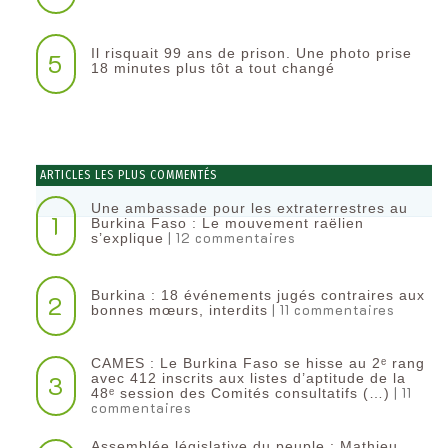
Il risquait 99 ans de prison. Une photo prise
5
18 minutes plus tôt a tout changé
ARTICLES LES PLUS COMMENTÉS
Une ambassade pour les extraterrestres au
1
Burkina Faso : Le mouvement raëlien
| 12 commentaires
s’explique
Burkina : 18 événements jugés contraires aux
2
| 11 commentaires
bonnes mœurs, interdits
CAMES : Le Burkina Faso se hisse au 2ᵉ rang
3
avec 412 inscrits aux listes d’aptitude de la
| 11
48ᵉ session des Comités consultatifs (…)
commentaires
Assemblée législative du peuple : Mathieu