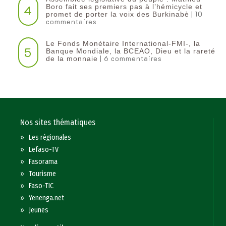
4
Boro fait ses premiers pas à l’hémicycle et
| 10
promet de porter la voix des Burkinabè
commentaires
Le Fonds Monétaire International-FMI-, la
5
Banque Mondiale, la BCEAO, Dieu et la rareté
| 6 commentaires
de la monnaie
Nos sites thématiques
»
Les régionales
»
Lefaso-TV
»
Fasorama
»
Tourisme
»
Faso-TIC
»
Yenenga.net
»
Jeunes