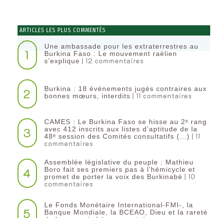
ARTICLES LES PLUS COMMENTÉS
Une ambassade pour les extraterrestres au
1
Burkina Faso : Le mouvement raëlien
| 12 commentaires
s’explique
Burkina : 18 événements jugés contraires aux
2
| 11 commentaires
bonnes mœurs, interdits
CAMES : Le Burkina Faso se hisse au 2ᵉ rang
3
avec 412 inscrits aux listes d’aptitude de la
| 11
48ᵉ session des Comités consultatifs (…)
commentaires
Assemblée législative du peuple : Mathieu
4
Boro fait ses premiers pas à l’hémicycle et
| 10
promet de porter la voix des Burkinabè
commentaires
Le Fonds Monétaire International-FMI-, la
5
Banque Mondiale, la BCEAO, Dieu et la rareté