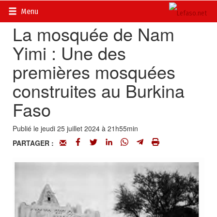
Accueil
>
Actualités
>
La page d’histoire du Burkina
Menu
La mosquée de Nam
Yimi : Une des
premières mosquées
construites au Burkina
Faso
Publié le jeudi 25 juillet 2024 à 21h55min
PARTAGER :