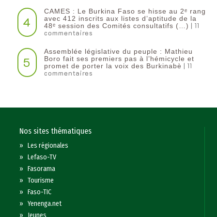
CAMES : Le Burkina Faso se hisse au 2ᵉ rang
4
avec 412 inscrits aux listes d’aptitude de la
| 11
48ᵉ session des Comités consultatifs (…)
commentaires
Assemblée législative du peuple : Mathieu
5
Boro fait ses premiers pas à l’hémicycle et
| 11
promet de porter la voix des Burkinabè
commentaires
Nos sites thématiques
»
Les régionales
»
Lefaso-TV
»
Fasorama
»
Tourisme
»
Faso-TIC
»
Yenenga.net
»
Jeunes