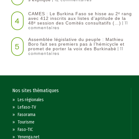
CAMES : Le Burkina Faso se hisse au 2ᵉ rang
4
avec 412 inscrits aux listes d’aptitude de la
| 11
48ᵉ session des Comités consultatifs (…)
commentaires
Assemblée législative du peuple : Mathieu
5
Boro fait ses premiers pas à l’hémicycle et
| 11
promet de porter la voix des Burkinabè
commentaires
Nos sites thématiques
»
Les régionales
»
Lefaso-TV
»
Fasorama
»
Tourisme
»
Faso-TIC
»
Yenenga.net