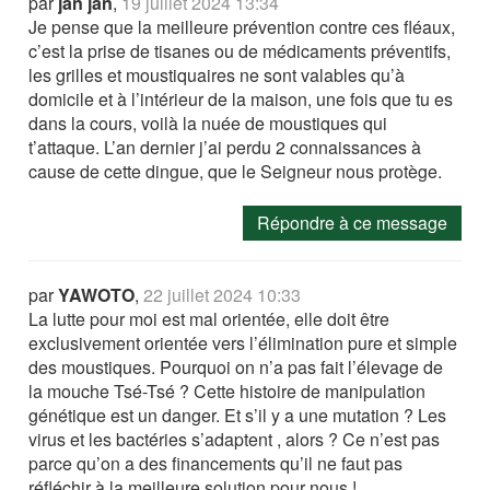
par
jan jan
,
19 juillet 2024 13:34
Je pense que la meilleure prévention contre ces fléaux,
c’est la prise de tisanes ou de médicaments préventifs,
les grilles et moustiquaires ne sont valables qu’à
domicile et à l’intérieur de la maison, une fois que tu es
dans la cours, voilà la nuée de moustiques qui
t’attaque. L’an dernier j’ai perdu 2 connaissances à
cause de cette dingue, que le Seigneur nous protège.
Répondre à ce message
par
YAWOTO
,
22 juillet 2024 10:33
La lutte pour moi est mal orientée, elle doit être
exclusivement orientée vers l’élimination pure et simple
des moustiques. Pourquoi on n’a pas fait l’élevage de
la mouche Tsé-Tsé ? Cette histoire de manipulation
génétique est un danger. Et s’il y a une mutation ? Les
virus et les bactéries s’adaptent , alors ? Ce n’est pas
parce qu’on a des financements qu’il ne faut pas
réfléchir à la meilleure solution pour nous !