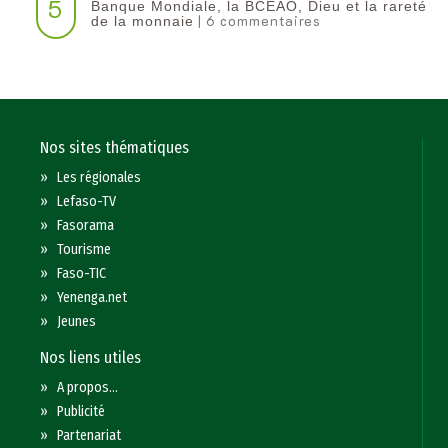
5
Banque Mondiale, la BCEAO, Dieu et la rareté
| 6 commentaires
de la monnaie
Nos sites thématiques
»
Les régionales
»
Lefaso-TV
»
Fasorama
»
Tourisme
»
Faso-TIC
»
Yenenga.net
»
Jeunes
Nos liens utiles
»
A propos...
»
Publicité
»
Partenariat