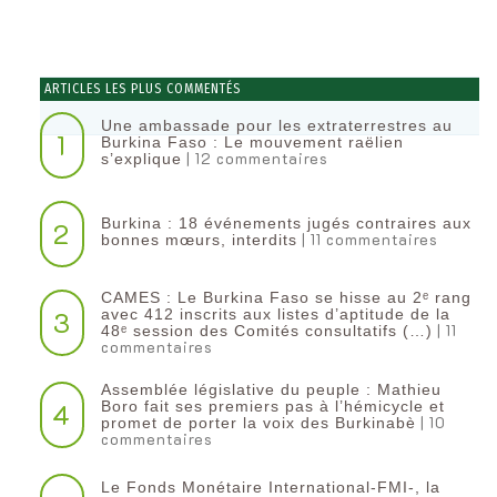
ARTICLES LES PLUS COMMENTÉS
Une ambassade pour les extraterrestres au
1
Burkina Faso : Le mouvement raëlien
| 12 commentaires
s’explique
Burkina : 18 événements jugés contraires aux
2
| 11 commentaires
bonnes mœurs, interdits
CAMES : Le Burkina Faso se hisse au 2ᵉ rang
3
avec 412 inscrits aux listes d’aptitude de la
| 11
48ᵉ session des Comités consultatifs (…)
commentaires
Assemblée législative du peuple : Mathieu
4
Boro fait ses premiers pas à l’hémicycle et
| 10
promet de porter la voix des Burkinabè
commentaires
Le Fonds Monétaire International-FMI-, la