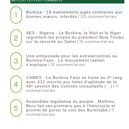
ARTICLES LES PLUS COMMENTÉS
Burkina : 18 événements jugés contraires aux
1
| 20 commentaires
bonnes mœurs, interdits
AES - Nigeria : Le Burkina, le Mali et le Niger
2
regrettent les propos du président Bola Tinubu
| 15 commentaires
sur la sécurité au Sahel
Une ambassade pour les extraterrestres au
3
Burkina Faso : Le mouvement raëlien
| 12 commentaires
s’explique
CAMES : Le Burkina Faso se hisse au 2ᵉ rang
4
avec 412 inscrits aux listes d’aptitude de la
| 11
48ᵉ session des Comités consultatifs (…)
commentaires
Assemblée législative du peuple : Mathieu
5
Boro fait ses premiers pas à l’hémicycle et
| 11
promet de porter la voix des Burkinabè
commentaires