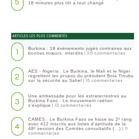
5
18 minutes plus tôt a tout changé
ARTICLES LES PLUS COMMENTÉS
Burkina : 18 événements jugés contraires aux
1
| 20 commentaires
bonnes mœurs, interdits
AES - Nigeria : Le Burkina, le Mali et le Niger
2
regrettent les propos du président Bola Tinubu
| 15 commentaires
sur la sécurité au Sahel
Une ambassade pour les extraterrestres au
3
Burkina Faso : Le mouvement raëlien
| 12 commentaires
s’explique
CAMES : Le Burkina Faso se hisse au 2ᵉ rang
4
avec 412 inscrits aux listes d’aptitude de la
| 11
48ᵉ session des Comités consultatifs (…)
commentaires