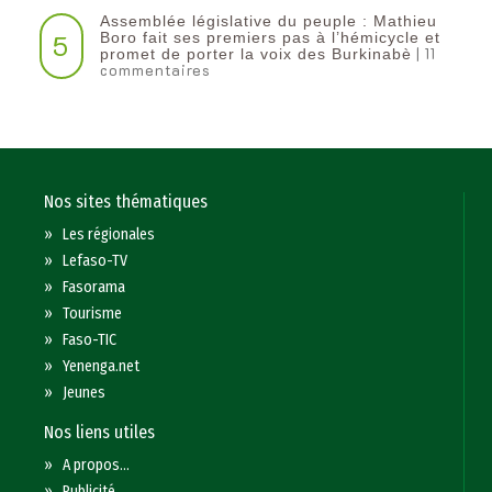
Assemblée législative du peuple : Mathieu
5
Boro fait ses premiers pas à l’hémicycle et
| 11
promet de porter la voix des Burkinabè
commentaires
Nos sites thématiques
»
Les régionales
»
Lefaso-TV
»
Fasorama
»
Tourisme
»
Faso-TIC
»
Yenenga.net
»
Jeunes
Nos liens utiles
»
A propos...
»
Publicité