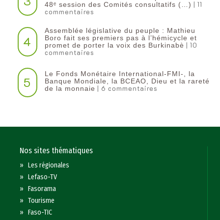
3
| 11
48ᵉ session des Comités consultatifs (…)
commentaires
Assemblée législative du peuple : Mathieu
4
Boro fait ses premiers pas à l’hémicycle et
| 10
promet de porter la voix des Burkinabè
commentaires
Le Fonds Monétaire International-FMI-, la
5
Banque Mondiale, la BCEAO, Dieu et la rareté
| 6 commentaires
de la monnaie
Nos sites thématiques
»
Les régionales
»
Lefaso-TV
»
Fasorama
»
Tourisme
»
Faso-TIC