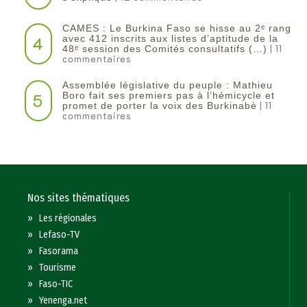
CAMES : Le Burkina Faso se hisse au 2ᵉ rang
4
avec 412 inscrits aux listes d’aptitude de la
| 11
48ᵉ session des Comités consultatifs (…)
commentaires
Assemblée législative du peuple : Mathieu
5
Boro fait ses premiers pas à l’hémicycle et
| 11
promet de porter la voix des Burkinabè
commentaires
Nos sites thématiques
»
Les régionales
»
Lefaso-TV
»
Fasorama
»
Tourisme
»
Faso-TIC
»
Yenenga.net