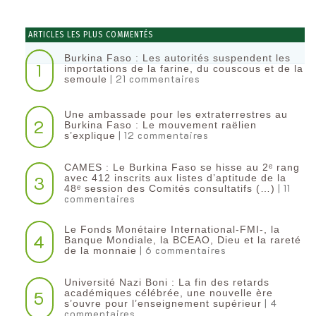
ARTICLES LES PLUS COMMENTÉS
Burkina Faso : Les autorités suspendent les
1
importations de la farine, du couscous et de la
| 21 commentaires
semoule
Une ambassade pour les extraterrestres au
2
Burkina Faso : Le mouvement raëlien
| 12 commentaires
s’explique
CAMES : Le Burkina Faso se hisse au 2ᵉ rang
3
avec 412 inscrits aux listes d’aptitude de la
| 11
48ᵉ session des Comités consultatifs (…)
commentaires
Le Fonds Monétaire International-FMI-, la
4
Banque Mondiale, la BCEAO, Dieu et la rareté
| 6 commentaires
de la monnaie
Université Nazi Boni : La fin des retards
5
académiques célébrée, une nouvelle ère
| 4
s’ouvre pour l’enseignement supérieur
commentaires