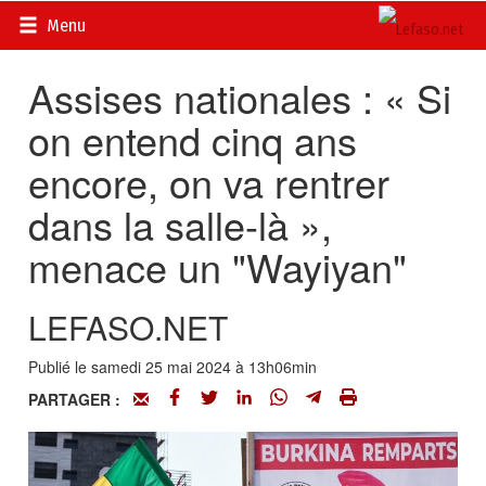
Accueil
>
Actualités
>
DOSSIERS
>
Assises nationales du 25
Menu
mai 2024
Assises nationales : « Si
on entend cinq ans
encore, on va rentrer
dans la salle-là »,
menace un "Wayiyan"
LEFASO.NET
Publié le samedi 25 mai 2024 à 13h06min
PARTAGER :