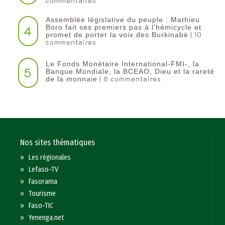
commentaires
Assemblée législative du peuple : Mathieu
4
Boro fait ses premiers pas à l’hémicycle et
| 10
promet de porter la voix des Burkinabè
commentaires
Le Fonds Monétaire International-FMI-, la
5
Banque Mondiale, la BCEAO, Dieu et la rareté
| 6 commentaires
de la monnaie
Nos sites thématiques
»
Les régionales
»
Lefaso-TV
»
Fasorama
»
Tourisme
»
Faso-TIC
»
Yenenga.net