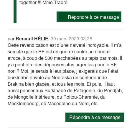
together !!! Mme Traoré
Répondre à ce message
par
Renault HÉLIE
,
30 mars 2023 03:38
Cette revendication est d’une naïveté incroyable. Il m’a
semblé que le BF est en guerre contre un ennemi
atroce, à coup de 500 macchabées au tapis par mois. Il
y a peut-être des dépenses plus urgentes pour le BF,
non ? Moi, je serais à leur place, j’exigerais que l’état
burkinabè envoie au Nebraska un conteneur de
Brakina bien glacée, et tous les mois. Et puis, il faut
aussi penser aux Burkinabè de Patagonie, du Pendjab,
de Mongolie intérieure, du Poitou-Charente, du
Mecklembourg, de Macédoine du Nord, etc.
Répondre à ce message