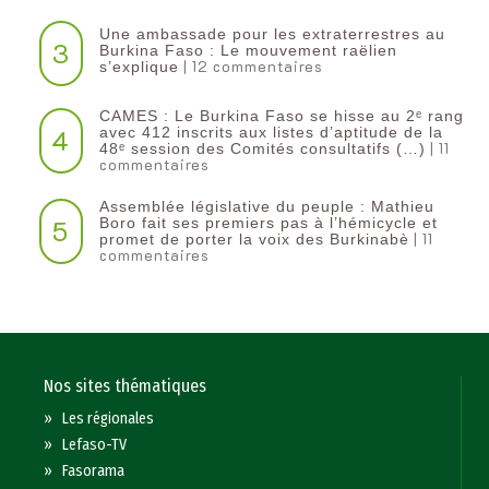
Une ambassade pour les extraterrestres au
3
Burkina Faso : Le mouvement raëlien
| 12 commentaires
s’explique
CAMES : Le Burkina Faso se hisse au 2ᵉ rang
4
avec 412 inscrits aux listes d’aptitude de la
| 11
48ᵉ session des Comités consultatifs (…)
commentaires
Assemblée législative du peuple : Mathieu
5
Boro fait ses premiers pas à l’hémicycle et
| 11
promet de porter la voix des Burkinabè
commentaires
Nos sites thématiques
»
Les régionales
»
Lefaso-TV
»
Fasorama