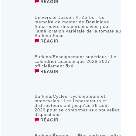
RÉAGIR
Université Joseph Ki-Zerbo : Le
mémoire de master de Dominique
Saba ouvre des perspectives pour
l’amélioration variétale de la tomate au
Burkina Faso
RÉAGIR
Burkina/Enseignement supérieur : Le
calendrier académique 2026-2027
officiellement fixé
RÉAGIR
Burkina/Cycles, cyclomoteurs et
motocycles : Les importateurs et
distributeurs ont jusqu’au 28 août
2026 pour se conformer aux nouvelles
dispositions
RÉAGIR
Burkina/Énergie : L’État renforce l’offre