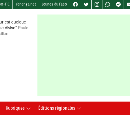
so-TIC
Yenenga.net
Jeunes du Faso
r est quelque
 se divise”
Paulo
ilien
Rubriques
Éditions régionales