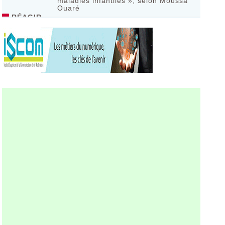
maladies infantiles », selon Moussa
Ouaré
RÉAGIR