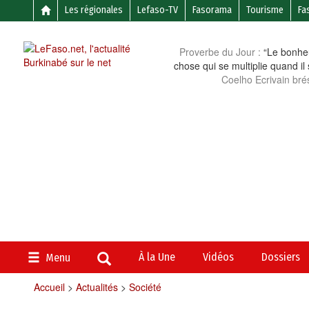
Les régionales
Lefaso-TV
Fasorama
Tourisme
Fa
Proverbe du Jour :
“Le bonheu
chose qui se multiplie quand il
Coelho Ecrivain brés
À la Une
Vidéos
Dossiers
Menu
Accueil
>
Actualités
>
Société