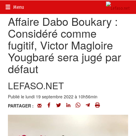
Accueil
>
Actualités
>
DOSSIERS
>
PROCÈS DABO BOUKARY
Menu
Affaire Dabo Boukary :
Considéré comme
fugitif, Victor Magloire
Yougbaré sera jugé par
défaut
LEFASO.NET
Publié le lundi 19 septembre 2022 à 10h56min
PARTAGER :