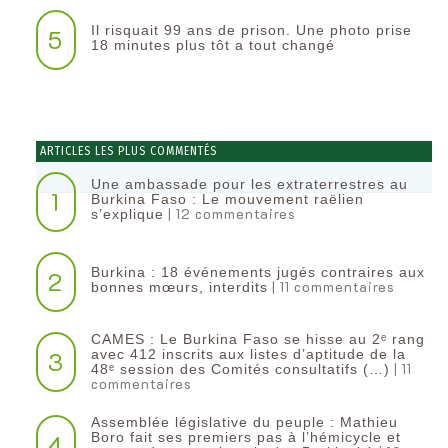
Il risquait 99 ans de prison. Une photo prise
5
18 minutes plus tôt a tout changé
ARTICLES LES PLUS COMMENTÉS
Une ambassade pour les extraterrestres au
1
Burkina Faso : Le mouvement raëlien
| 12 commentaires
s’explique
Burkina : 18 événements jugés contraires aux
2
| 11 commentaires
bonnes mœurs, interdits
CAMES : Le Burkina Faso se hisse au 2ᵉ rang
3
avec 412 inscrits aux listes d’aptitude de la
| 11
48ᵉ session des Comités consultatifs (…)
commentaires
Assemblée législative du peuple : Mathieu
4
Boro fait ses premiers pas à l’hémicycle et