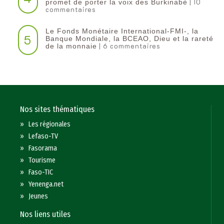
| 10
promet de porter la voix des Burkinabè
commentaires
Le Fonds Monétaire International-FMI-, la
5
Banque Mondiale, la BCEAO, Dieu et la rareté
| 6 commentaires
de la monnaie
Nos sites thématiques
»
Les régionales
»
Lefaso-TV
»
Fasorama
»
Tourisme
»
Faso-TIC
»
Yenenga.net
»
Jeunes
Nos liens utiles