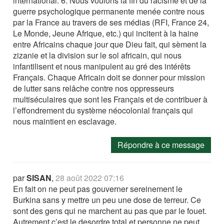
international. 6. Nous voulons la fin du racisme et de la
guerre psychologique permanente menée contre nous
par la France au travers de ses médias (RFI, France 24,
Le Monde, Jeune Afrique, etc.) qui incitent à la haine
entre Africains chaque jour que Dieu fait, qui sèment la
zizanie et la division sur le sol africain, qui nous
infantilisent et nous manipulent au gré des intérêts
Français. Chaque Africain doit se donner pour mission
de lutter sans relâche contre nos oppresseurs
multiséculaires que sont les Français et de contribuer à
l’effondrement du système néocolonial français qui
nous maintient en esclavage.
Répondre à ce message
par
SISAN
,
28 août 2022 07:16
En fait on ne peut pas gouverner sereinement le
Burkina sans y mettre un peu une dose de terreur. Ce
sont des gens qui ne marchent au pas que par le fouet.
Autrement c’est le desordre total et personne ne peut