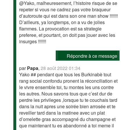
@Yako, malheuresement, l’histoire risque de se
repeter si vous ne cadrez pas votre braqueur
d’autoroute qui est dans son one man show !!!!!!!
D’ailleurs, ya longtemps, on a vu de jolies
flammes. La provocation est sa strategie
preferee, et pourtant, on doit pas jouer avec les
insurges !!!!!!!
Répondre à ce message
par
Papa
,
28 août 2022 01:34
Yako ## pendant que tous les Burkinabè tout
rang social confondu pronent la réconciliation et
le vivre ensemble toi, tu montes les uns contre
les autres. Nous savons tous que c’est dur de
perdre les privileges ,lorsque tu te couchais tard
dans la nuit apres une soirée bien arrosée et te
reveiller tard dans la matinee avec un plat
d’omelette gras accompagné du champagne et
que maintenant tu es abandonné a toi meme il