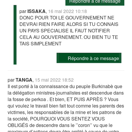
Répondre à ce message
par
ISSAKA
,
16 mai 2022 10:18
DONC POUR TOI LE GOUVERNEMENT NE
DEVRAI RIEN FAIRE ALORS SI TU CONNAIS
UN PAYS SPECIALISE IL FAUT NOTIFIER
CELA AU GOUVERNEMENT. OU BIEN TU TE
TAIS SIMPLEMENT
Répondre à ce message
par
TANGA
,
15 mai 2022 18:52
Il est porté à la connaissance du peuple Burkinabè que
la délégation ministres-journalistes est descendue dans
la fosse de perkoa . Et bien, ET PUIS APRÈS ? Vous
qui voulez le travail bien fait tout comme les parents des
victimes, les responsables de la mine et les patrons de
la société, POURQUOI VOUS SENTEZ VOUS
OBLIGÉS de descendre dans le ’’coron’’ vu que le
maximum d’actions devra être arrêté à cause de votre