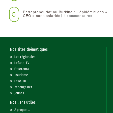
Entrepreneuriat au Burkina : L’épidémie des «
5
| 4 commentaires
CEO » sans salariés
Nos sites thématiques
»
Les régionales
»
Lefaso-TV
»
Fasorama
»
Tourisme
»
Faso-TIC
»
Yenenga.net
»
Jeunes
Nos liens utiles
»
A propos...