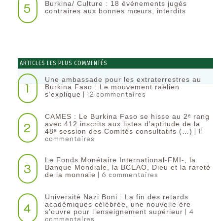
Burkina/ Culture : 18 événements jugés
5
contraires aux bonnes mœurs, interdits
ARTICLES LES PLUS COMMENTÉS
Une ambassade pour les extraterrestres au
1
Burkina Faso : Le mouvement raëlien
| 12 commentaires
s’explique
CAMES : Le Burkina Faso se hisse au 2ᵉ rang
2
avec 412 inscrits aux listes d’aptitude de la
| 11
48ᵉ session des Comités consultatifs (…)
commentaires
Le Fonds Monétaire International-FMI-, la
3
Banque Mondiale, la BCEAO, Dieu et la rareté
| 6 commentaires
de la monnaie
Université Nazi Boni : La fin des retards
4
académiques célébrée, une nouvelle ère
| 4
s’ouvre pour l’enseignement supérieur
commentaires