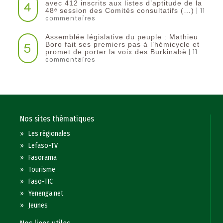
4
avec 412 inscrits aux listes d’aptitude de la
| 11
48ᵉ session des Comités consultatifs (…)
commentaires
Assemblée législative du peuple : Mathieu
5
Boro fait ses premiers pas à l’hémicycle et
| 11
promet de porter la voix des Burkinabè
commentaires
Nos sites thématiques
»
Les régionales
»
Lefaso-TV
»
Fasorama
»
Tourisme
»
Faso-TIC
»
Yenenga.net
»
Jeunes