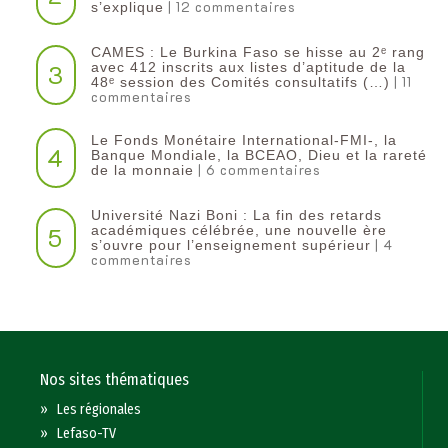
| 12 commentaires
s’explique
CAMES : Le Burkina Faso se hisse au 2ᵉ rang
3
avec 412 inscrits aux listes d’aptitude de la
| 11
48ᵉ session des Comités consultatifs (…)
commentaires
Le Fonds Monétaire International-FMI-, la
4
Banque Mondiale, la BCEAO, Dieu et la rareté
| 6 commentaires
de la monnaie
Université Nazi Boni : La fin des retards
5
académiques célébrée, une nouvelle ère
| 4
s’ouvre pour l’enseignement supérieur
commentaires
Nos sites thématiques
»
Les régionales
»
Lefaso-TV