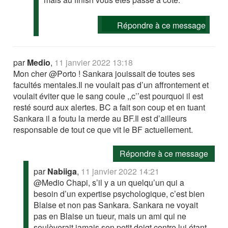
Répondre à ce message
par
Medio
,
11 janvier 2022 13:18
Mon cher @Porto ! Sankara jouissait de toutes ses
facultés mentales.Il ne voulait pas d’un affrontement et
voulait éviter que le sang coule ,,c’’est pourquoi il est
resté sourd aux alertes. BC a fait son coup et en tuant
Sankara il a foutu la merde au BF.Il est d’ailleurs
responsable de tout ce que vit le BF actuellement.
Répondre à ce message
par
Nabiiga
,
11 janvier 2022 14:21
@Medio Chapi, s’il y a un quelqu’un qui a
besoin d’un expertise psychologique, c’est bien
Blaise et non pas Sankara. Sankara ne voyait
pas en Blaise un tueur, mais un ami qui ne
soulèverait jamais son petit doigt contre lui étant