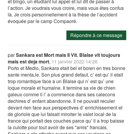
et bingo, un étudiant lui appel et lui dit de passer à
l’action. Je voudrais vous croire, mais vous êtes confus
là. Je crois personnellement à la thèse de l’accident
évoquée par le camp Compaoré.
Répondre à ce message
par
Sankara est Mort mais Il Vit. Blaise vit toujours
mais est deja mort
,
11 janvier 2022 14:26
Porto et Medio, Sankara etait bel et boien en tres bonne
sante menta,le. Son plus grand defaut, c’ est qu’ il etait
trop romantique face a un Blaise qui n’ est qu’ une
loque morale et humaine. Il termine sa vie de chien
galeux comme il l’ a commence dans ses calecons
dechires d’ enfant abandonne. Il ne pouvait reculer
devant rien face aux perspectives d’ enrichissement et
de gloriole que lui faisait miroiter le valet local de la
france qui portait des couches parce qu’ il a trop baisse
la culotte pour tout avoir de ses "amis" francais.
Sankara a ete attache avant que ces vauriens ne