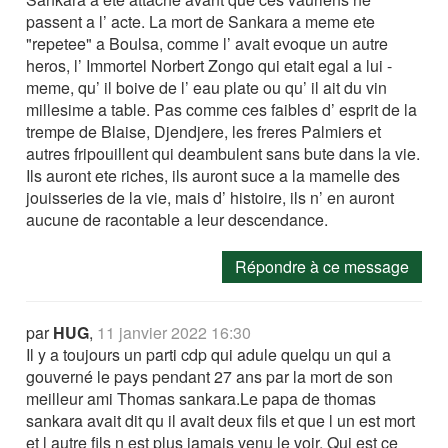
passent a l’ acte. La mort de Sankara a meme ete
"repetee" a Boulsa, comme l’ avait evoque un autre
heros, l’ Immortel Norbert Zongo qui etait egal a lui -
meme, qu’ il boive de l’ eau plate ou qu’ il ait du vin
millesime a table. Pas comme ces faibles d’ esprit de la
trempe de Blaise, Djendjere, les freres Palmiers et
autres fripouillent qui deambulent sans bute dans la vie.
Ils auront ete riches, ils auront suce a la mamelle des
jouisseries de la vie, mais d’ histoire, ils n’ en auront
aucune de racontable a leur descendance.
Répondre à ce message
par
HUG
,
11 janvier 2022 16:30
Il y a toujours un parti cdp qui adule quelqu un qui a
gouverné le pays pendant 27 ans par la mort de son
meilleur ami Thomas sankara.Le papa de thomas
sankara avait dit qu il avait deux fils et que l un est mort
et l autre fils n est plus jamais venu le voir. Qui est ce