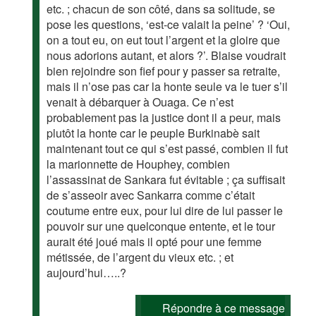
etc. ; chacun de son côté, dans sa solitude, se
pose les questions, ‘est-ce valait la peine’ ? ‘Oui,
on a tout eu, on eut tout l’argent et la gloire que
nous adorions autant, et alors ?’. Blaise voudrait
bien rejoindre son fief pour y passer sa retraite,
mais il n’ose pas car la honte seule va le tuer s’il
venait à débarquer à Ouaga. Ce n’est
probablement pas la justice dont il a peur, mais
plutôt la honte car le peuple Burkinabè sait
maintenant tout ce qui s’est passé, combien il fut
la marionnette de Houphey, combien
l’assassinat de Sankara fut évitable ; ça suffisait
de s’asseoir avec Sankarra comme c’était
coutume entre eux, pour lui dire de lui passer le
pouvoir sur une quelconque entente, et le tour
aurait été joué mais il opté pour une femme
métissée, de l’argent du vieux etc. ; et
aujourd’hui…..?
Répondre à ce message