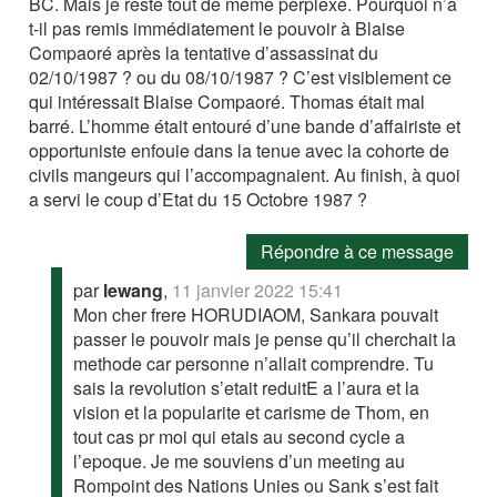
BC. Mais je reste tout de même perplexe. Pourquoi n’a
t-il pas remis immédiatement le pouvoir à Blaise
Compaoré après la tentative d’assassinat du
02/10/1987 ? ou du 08/10/1987 ? C’est visiblement ce
qui intéressait Blaise Compaoré. Thomas était mal
barré. L’homme était entouré d’une bande d’affairiste et
opportuniste enfouie dans la tenue avec la cohorte de
civils mangeurs qui l’accompagnaient. Au finish, à quoi
a servi le coup d’Etat du 15 Octobre 1987 ?
Répondre à ce message
par
lewang
,
11 janvier 2022 15:41
Mon cher frere HORUDIAOM, Sankara pouvait
passer le pouvoir mais je pense qu’il cherchait la
methode car personne n’allait comprendre. Tu
sais la revolution s’etait reduitE a l’aura et la
vision et la popularite et carisme de Thom, en
tout cas pr moi qui etais au second cycle a
l’epoque. Je me souviens d’un meeting au
Rompoint des Nations Unies ou Sank s’est fait