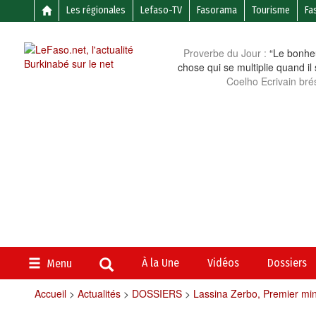
Les régionales
Lefaso-TV
Fasorama
Tourisme
Fa
Proverbe du Jour :
“Le bonheu
chose qui se multiplie quand il
Coelho Ecrivain brés
À la Une
Vidéos
Dossiers
Menu
Accueil
>
Actualités
>
DOSSIERS
>
Lassina Zerbo, Premier min