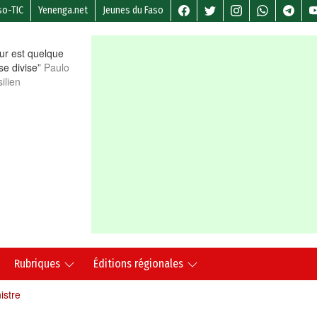
so-TIC
Yenenga.net
Jeunes du Faso
r est quelque
 se divise”
Paulo
ilien
Rubriques
Éditions régionales
istre