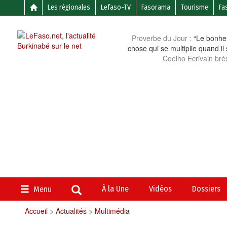
Les régionales
Lefaso-TV
Fasorama
Tourisme
Fa
Proverbe du Jour :
“Le bonheu
chose qui se multiplie quand il
Coelho Ecrivain brés
À la Une
Vidéos
Dossiers
Menu
Accueil
>
Actualités
>
Multimédia