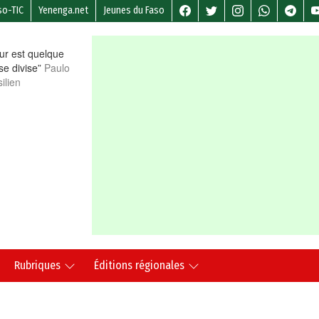
so-TIC
Yenenga.net
Jeunes du Faso
r est quelque
 se divise”
Paulo
ilien
Rubriques
Éditions régionales