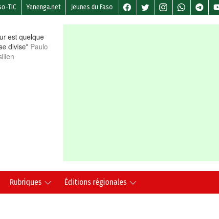
so-TIC
Yenenga.net
Jeunes du Faso
r est quelque
 se divise”
Paulo
ilien
Rubriques
Éditions régionales