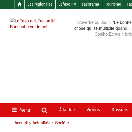
Les régionales
Lefaso-TV
Fasorama
Tourisme
Fa
Proverbe du Jour :
“Le bonheu
chose qui se multiplie quand il
Coelho Ecrivain brés
À la Une
Vidéos
Dossiers
Menu
Accueil
>
Actualités
>
Société