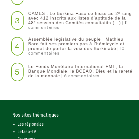
CAMES : Le Burkina Faso se hisse au 2ᵉ rang
3
avec 412 inscrits aux listes d’aptitude de la
| 11
48ᵉ session des Comités consultatifs (…)
commentaires
Assemblée législative du peuple : Mathieu
4
Boro fait ses premiers pas à l’hémicycle et
| 10
promet de porter la voix des Burkinabè
commentaires
Le Fonds Monétaire International-FMI-, la
5
Banque Mondiale, la BCEAO, Dieu et la rareté
| 6 commentaires
de la monnaie
Nos sites thématiques
»
Les régionales
»
Lefaso-TV