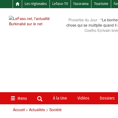
Les régionales
Lefaso-TV
Fasorama
Tourisme
Fa
Proverbe du Jour :
“Le bonheu
chose qui se multiplie quand il
Coelho Ecrivain brés
À la Une
Vidéos
Dossiers
Menu
Accueil
>
Actualités
>
Société