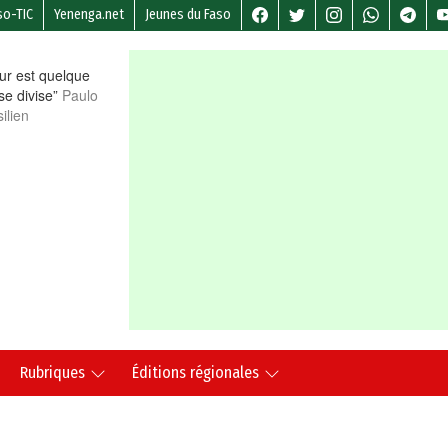
so-TIC
Yenenga.net
Jeunes du Faso
r est quelque
 se divise”
Paulo
ilien
Rubriques
Éditions régionales