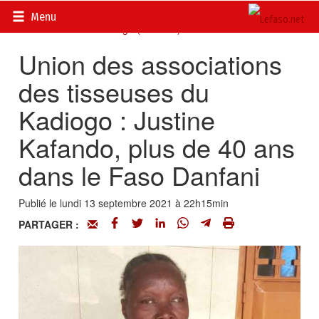
Accueil
>
Acteurs du développement
>
Union des associations
Menu
des tisseuses de Kadiogo (U.A.T.K.)
Union des associations
des tisseuses du
Kadiogo : Justine
Kafando, plus de 40 ans
dans le Faso Danfani
Publié le lundi 13 septembre 2021 à 22h15min
PARTAGER :