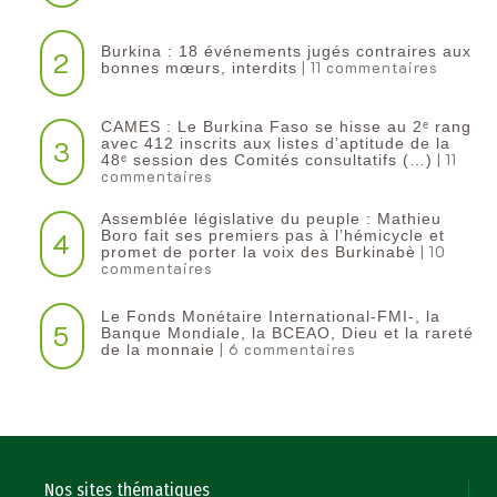
Burkina : 18 événements jugés contraires aux
2
| 11 commentaires
bonnes mœurs, interdits
CAMES : Le Burkina Faso se hisse au 2ᵉ rang
3
avec 412 inscrits aux listes d’aptitude de la
| 11
48ᵉ session des Comités consultatifs (…)
commentaires
Assemblée législative du peuple : Mathieu
4
Boro fait ses premiers pas à l’hémicycle et
| 10
promet de porter la voix des Burkinabè
commentaires
Le Fonds Monétaire International-FMI-, la
5
Banque Mondiale, la BCEAO, Dieu et la rareté
| 6 commentaires
de la monnaie
Nos sites thématiques