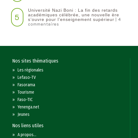
Université Nazi Boni : La fin des retards
5
académiques célébrée, une nouvelle ère
| 4
s’ouvre pour l’enseignement supérieur
commentaires
Nos sites thématiques
»
Les régionales
»
Lefaso-TV
»
Fasorama
»
Tourisme
»
Faso-TIC
»
Yenenga.net
»
Jeunes
Nos liens utiles
»
A propos...