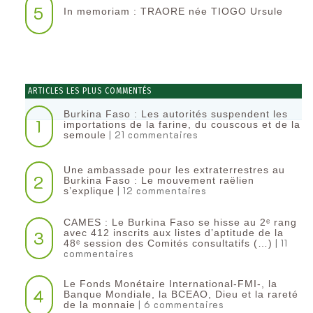
5
In memoriam : TRAORE née TIOGO Ursule
ARTICLES LES PLUS COMMENTÉS
Burkina Faso : Les autorités suspendent les
1
importations de la farine, du couscous et de la
| 21 commentaires
semoule
Une ambassade pour les extraterrestres au
2
Burkina Faso : Le mouvement raëlien
| 12 commentaires
s’explique
CAMES : Le Burkina Faso se hisse au 2ᵉ rang
3
avec 412 inscrits aux listes d’aptitude de la
| 11
48ᵉ session des Comités consultatifs (…)
commentaires
Le Fonds Monétaire International-FMI-, la
4
Banque Mondiale, la BCEAO, Dieu et la rareté
| 6 commentaires
de la monnaie