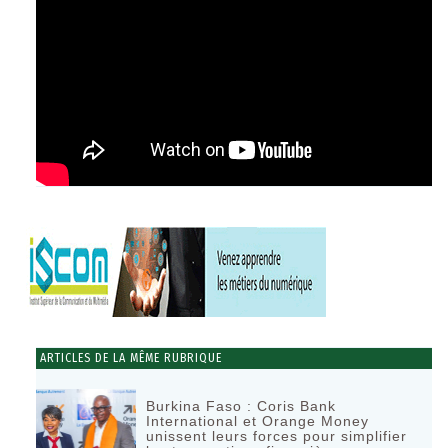
ARTICLES DE LA MÊME RUBRIQUE
Burkina Faso : Coris Bank
International et Orange Money
unissent leurs forces pour simplifier