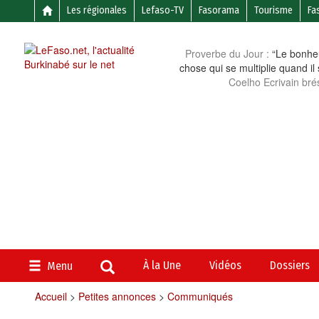
Les régionales
Lefaso-TV
Fasorama
Tourisme
Fa
Proverbe du Jour :
“Le bonheu
chose qui se multiplie quand il
Coelho Ecrivain brés
À la Une
Vidéos
Dossiers
Menu
Accueil
>
Petites annonces
>
Communiqués