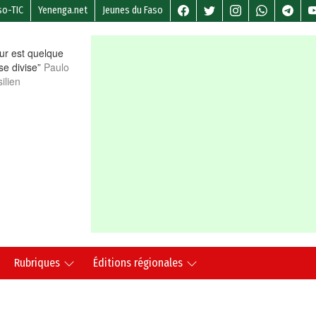
so-TIC
Yenenga.net
Jeunes du Faso
r est quelque
 se divise”
Paulo
ilien
Rubriques
Éditions régionales