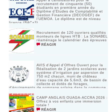
Appel à candidatures pour le
recrutement de cinquante (50)
étudiants en première année du
Diplôme d’Etudes de Comptabilité et
Gestion Financière (DECOGEF) de
l’UEMOA. Le diplôme est de niveau
licence (BAC+3)
RÉAGIR
Recrutement de 120 ouvriers qualifiés
monteurs de lignes HTB : La SONABEL
réaménage le calendrier des épreuves
RÉAGIR
AVIS d’Appel d’Offres Ouvert pour la
Réalisation de 2 jardins scolaires avec
système d’irrigation par aspersion de
750 m2 chacun, muni de château
d’eau capacité de 5,6m3, de bassin de
collecte et dotés de forages,
d’équipements de pompage solaire dans la commune
de Bagassi région des BANKUI
RÉAGIR
CAMP ANGLAIS OUAGA-ACCRA 2026 :
Offrez à vos enfants une immersion
totale !
RÉAGIR