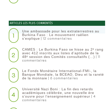
ARTICLES LES PLUS COMMENTÉS
Une ambassade pour les extraterrestres au
1
Burkina Faso : Le mouvement raëlien
| 12 commentaires
s’explique
CAMES : Le Burkina Faso se hisse au 2ᵉ rang
2
avec 412 inscrits aux listes d’aptitude de la
| 11
48ᵉ session des Comités consultatifs (…)
commentaires
Le Fonds Monétaire International-FMI-, la
3
Banque Mondiale, la BCEAO, Dieu et la rareté
| 6 commentaires
de la monnaie
Université Nazi Boni : La fin des retards
4
académiques célébrée, une nouvelle ère
| 4
s’ouvre pour l’enseignement supérieur
commentaires