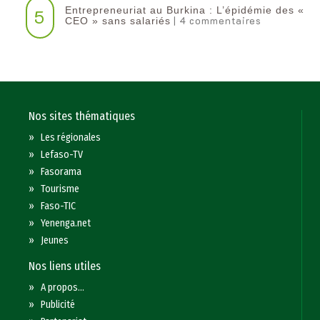
Entrepreneuriat au Burkina : L’épidémie des «
5
| 4 commentaires
CEO » sans salariés
Nos sites thématiques
»
Les régionales
»
Lefaso-TV
»
Fasorama
»
Tourisme
»
Faso-TIC
»
Yenenga.net
»
Jeunes
Nos liens utiles
»
A propos...
»
Publicité