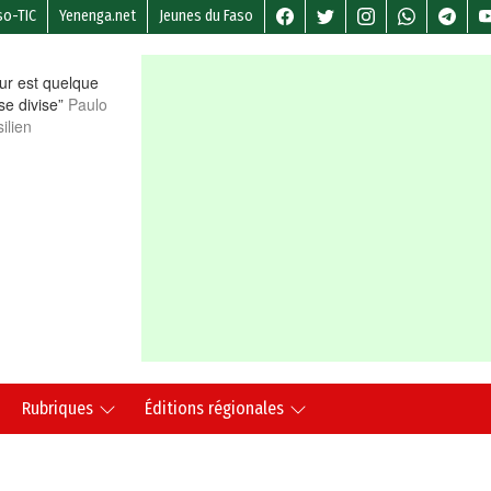
so-TIC
Yenenga.net
Jeunes du Faso
r est quelque
 se divise”
Paulo
ilien
Rubriques
Éditions régionales