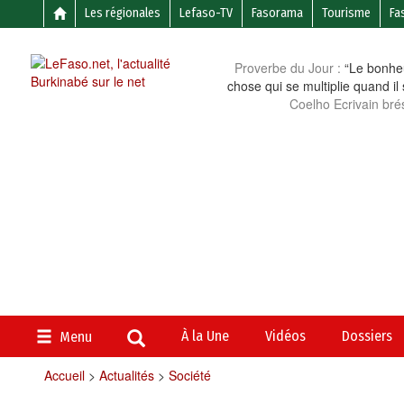
Les régionales
Lefaso-TV
Fasorama
Tourisme
Fa
Proverbe du Jour :
“Le bonheu
chose qui se multiplie quand il
Coelho Ecrivain brés
À la Une
Vidéos
Dossiers
Menu
Accueil
>
Actualités
>
Société