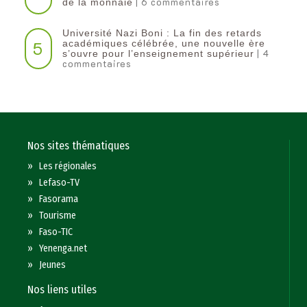
| 6 commentaires
de la monnaie
Université Nazi Boni : La fin des retards
5
académiques célébrée, une nouvelle ère
| 4
s’ouvre pour l’enseignement supérieur
commentaires
Nos sites thématiques
»
Les régionales
»
Lefaso-TV
»
Fasorama
»
Tourisme
»
Faso-TIC
»
Yenenga.net
»
Jeunes
Nos liens utiles