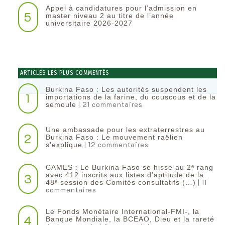
Appel à candidatures pour l’admission en
5
master niveau 2 au titre de l’année
universitaire 2026-2027
ARTICLES LES PLUS COMMENTÉS
Burkina Faso : Les autorités suspendent les
1
importations de la farine, du couscous et de la
| 21 commentaires
semoule
Une ambassade pour les extraterrestres au
2
Burkina Faso : Le mouvement raëlien
| 12 commentaires
s’explique
CAMES : Le Burkina Faso se hisse au 2ᵉ rang
3
avec 412 inscrits aux listes d’aptitude de la
| 11
48ᵉ session des Comités consultatifs (…)
commentaires
Le Fonds Monétaire International-FMI-, la
4
Banque Mondiale, la BCEAO, Dieu et la rareté