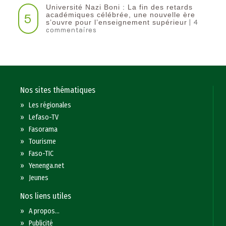
Université Nazi Boni : La fin des retards
5
académiques célébrée, une nouvelle ère
| 4
s’ouvre pour l’enseignement supérieur
commentaires
Nos sites thématiques
»
Les régionales
»
Lefaso-TV
»
Fasorama
»
Tourisme
»
Faso-TIC
»
Yenenga.net
»
Jeunes
Nos liens utiles
»
A propos...
»
Publicité