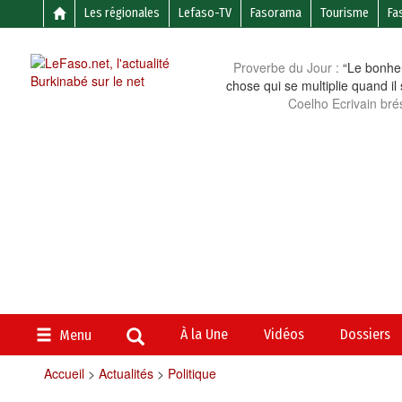
Les régionales
Lefaso-TV
Fasorama
Tourisme
Fa
Proverbe du Jour :
“Le bonheu
chose qui se multiplie quand il
Coelho Ecrivain brés
À la Une
Vidéos
Dossiers
Menu
Accueil
>
Actualités
>
Politique