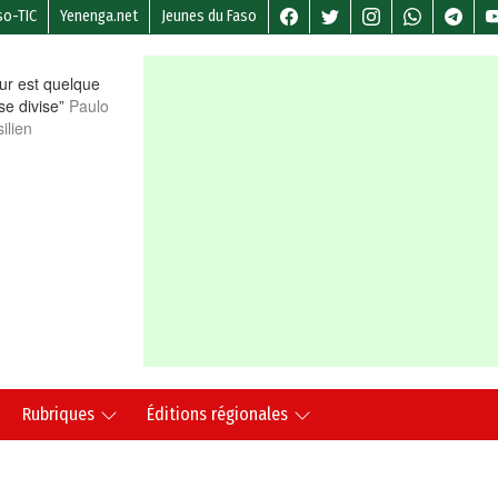
so-TIC
Yenenga.net
Jeunes du Faso
r est quelque
 se divise”
Paulo
ilien
Rubriques
Éditions régionales