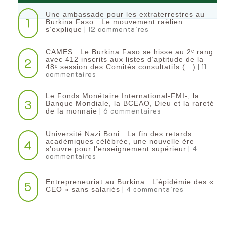
Une ambassade pour les extraterrestres au
1
Burkina Faso : Le mouvement raëlien
| 12 commentaires
s’explique
CAMES : Le Burkina Faso se hisse au 2ᵉ rang
2
avec 412 inscrits aux listes d’aptitude de la
| 11
48ᵉ session des Comités consultatifs (…)
commentaires
Le Fonds Monétaire International-FMI-, la
3
Banque Mondiale, la BCEAO, Dieu et la rareté
| 6 commentaires
de la monnaie
Université Nazi Boni : La fin des retards
4
académiques célébrée, une nouvelle ère
| 4
s’ouvre pour l’enseignement supérieur
commentaires
Entrepreneuriat au Burkina : L’épidémie des «
5
| 4 commentaires
CEO » sans salariés