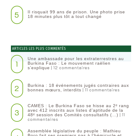
Il risquait 99 ans de prison. Une photo prise
5
18 minutes plus tôt a tout changé
ARTICLES LES PLUS COMMENTÉS
Une ambassade pour les extraterrestres au
1
Burkina Faso : Le mouvement raëlien
| 12 commentaires
s’explique
Burkina : 18 événements jugés contraires aux
2
| 11 commentaires
bonnes mœurs, interdits
CAMES : Le Burkina Faso se hisse au 2ᵉ rang
3
avec 412 inscrits aux listes d’aptitude de la
| 11
48ᵉ session des Comités consultatifs (…)
commentaires
Assemblée législative du peuple : Mathieu
Boro fait ses premiers pas à l’hémicycle et