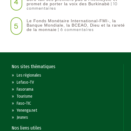
4
| 10
promet de porter la voix des Burkinabè
commentaires
Le Fonds Monétaire International-FMI-, la
5
Banque Mondiale, la BCEAO, Dieu et la rareté
| 6 commentaires
de la monnaie
Nos sites thématiques
»
Les régionales
»
Lefaso-TV
»
Fasorama
»
Tourisme
»
Faso-TIC
»
Yenenga.net
»
Jeunes
Nos liens utiles