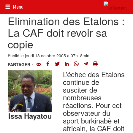
Accueil
>
Actualités
>
Sport
Menu
Elimination des Etalons :
La CAF doit revoir sa
copie
Publié le jeudi 13 octobre 2005 à 07h18min
PARTAGER :
L’échec des Etalons
continue de
susciter de
nombreuses
réactions. Pour cet
observateur du
Issa Hayatou
sport burkinabè et
africain, la CAF doit